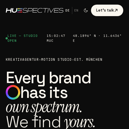
Let's talk
DE
EN
LIVE — STUDIO
15:02:48
48.1896° N · 11.6436°
OPEN
MUC
E
KREATIVAGENTUR
✕
MOTION STUDIO
✕
EST. MÜNCHEN
Every brand
has its
own spectrum.
We find
yours.