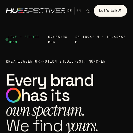
Let's talk
DE
EN
LIVE — STUDIO
09:05:08
48.1896° N · 11.6436°
OPEN
MUC
E
KREATIVAGENTUR
✕
MOTION STUDIO
✕
EST. MÜNCHEN
Every brand
has its
own spectrum.
We find
yours.