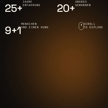
JAHRE
AWARDS
25+
20+
ERFAHRUNG
GEWONNEN
MENSCHEN
SCROLL
9+1
UND EINEN HUND
TO EXPLORE